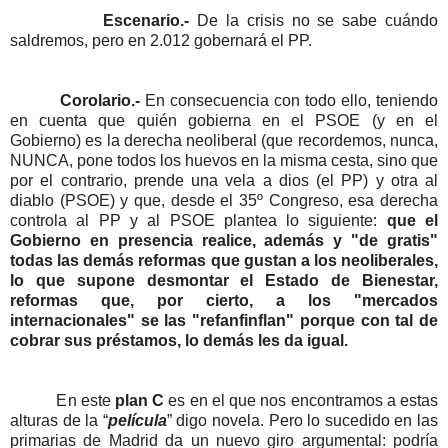
Escenario.-
De la crisis no se sabe cuándo
saldremos, pero en 2.012 gobernará el PP.
Corolario.-
En consecuencia con todo ello, teniendo
en cuenta que quién gobierna en el PSOE (y en el
Gobierno) es la derecha neoliberal (que recordemos, nunca,
NUNCA, pone todos los huevos en la misma cesta, sino que
por el contrario, prende una vela a dios (el PP) y otra al
diablo (PSOE) y que, desde el 35º Congreso, esa derecha
controla al PP y al PSOE plantea lo siguiente:
que el
Gobierno en presencia realice, además y "de gratis"
todas las demás reformas que gustan a los neoliberales,
lo que supone desmontar el Estado de Bienestar,
reformas que, por cierto, a los "mercados
internacionales" se las "refanfinflan" porque con tal de
cobrar sus préstamos, lo demás les da igual.
En este
plan C
es en el que nos encontramos a estas
alturas de la “
película
” digo novela. Pero lo sucedido en las
primarias de Madrid da un nuevo giro argumental: podría