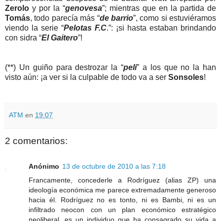
Zerolo
y por la “
genovesa
”; mientras que en la partida de
Tomás
, todo parecía más “
de barrio
”, como si estuviéramos
viendo la serie “
Pelotas F.C
.”: ¡si hasta estaban brindando
con sidra “
El Gaitero
”!
(**) Un guiño para destrozar la “
peli
” a los que no la han
visto aún: ¡a ver si la culpable de todo va a ser
Sonsoles
!
ATM
en
19:07
2 comentarios:
Anónimo
13 de octubre de 2010 a las 7:18
Francamente, concederle a Rodríguez (alias ZP) una
ideología económica me parece extremadamente generoso
hacia él. Rodríguez no es tonto, ni es Bambi, ni es un
infiltrado neocon con un plan económico estratégico
neoliberal, es un individuo que ha consagrado su vida a