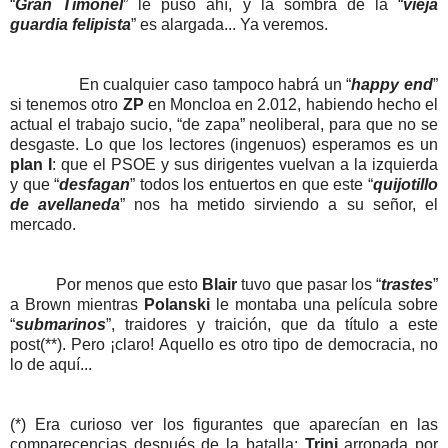
“
Gran Timonel
” le puso ahí, y la sombra de la “
vieja
guardia felipista
” es alargada... Ya veremos.
En cualquier caso tampoco habrá un “
happy end
”
si tenemos otro
ZP
en Moncloa en 2.012, habiendo hecho el
actual el trabajo sucio, “de zapa” neoliberal, para que no se
desgaste. Lo que los lectores (ingenuos) esperamos es un
plan I
: que el PSOE y sus dirigentes vuelvan a la izquierda
y que “
desfagan
” todos los entuertos en que este “
quijotillo
de avellaneda
” nos ha metido sirviendo a su señor, el
mercado.
Por menos que esto
Blair
tuvo que pasar los “
trastes
”
a Brown mientras
Polanski
le montaba una película sobre
“
submarinos
”, traidores y traición, que da título a este
post(**). Pero ¡claro! Aquello es otro tipo de democracia, no
lo de aquí...
(*) Era curioso ver los figurantes que aparecían en las
comparecencias después de la batalla:
Trini
arropada por