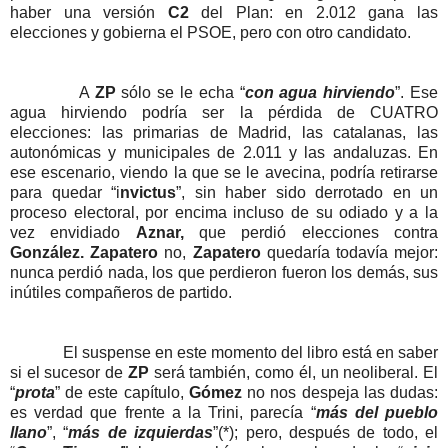
haber una versión
C2
del Plan: en 2.012 gana las
elecciones y gobierna el PSOE, pero con otro candidato.
A
ZP
sólo se le echa “
con agua hirviendo
”. Ese
agua hirviendo podría ser la pérdida de CUATRO
elecciones: las primarias de Madrid, las catalanas, las
autonómicas y municipales de 2.011 y las andaluzas. En
ese escenario, viendo la que se le avecina, podría retirarse
para quedar “i
nvictus
”, sin haber sido derrotado en un
proceso electoral, por encima incluso de su odiado y a la
vez envidiado
Aznar,
que perdió elecciones contra
González.
Zapatero
no,
Zapatero
quedaría todavía mejor:
nunca perdió nada, los que perdieron fueron los demás, sus
inútiles compañeros de partido.
El suspense en este momento del libro está en saber
si el sucesor de
ZP
será también, como él, un neoliberal. El
“
prota
” de este capítulo,
Gómez
no nos despeja las dudas:
es verdad que frente a la Trini, parecía “
más del pueblo
llano
”, “
más de izquierdas
”(*); pero, después de todo, el